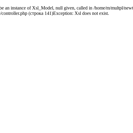
be an instance of Xsl_Model, null given, called in /home/m/multpl/newt
ontroller.php (строка 141)Exception: Xsl does not exist.