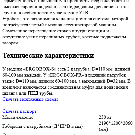
герметичность и повышенную прочность. Ребра жесткости и
высокая горловина делают его подходящим для любого типа
грунта, в особенности с участками с УГВ.
Ergobox - это автономная канализационная система, которой
не требуется частый вызовов ассенизаторской машины
Самотечное перемещение стоков внутри станции и
отсутствие узких переливных трубок, которые подвержены
засорам
Технические характеристики
У модели «ERGOBOX-S» есть 2 патрубка: D=110 мм, длиной
60-100 мм каждый. У «ERGOBOX-PR» входящий патрубок
также D=110 мм, длиной 60-100 мм, а выходящий D=32 мм. В
комплект включается соединительная муфта для подведения
шланга или ПНД трубы.
Скачать монтажные схемы
Скачать паспорт
Масса ёмкости
230 кг
2190*1200*2060
Габариты с патрубками (Д*Ш*В в мм)
(мм)