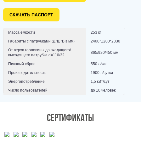
СКАЧАТЬ ПАСПОРТ
Масса ёмкости
253 кг
Габариты с патрубками (Д*Ш*В в мм)
2400*1200*2330
От верха горловины до входящего/
865/920/450 мм
выходящего патрубка d=110/32
Пиковый сброс
550 л/час
Производительность
1900 л/сутки
Энергопотребление
1,5 кВт/сут
Число пользователей
до 10 человек
Сертификаты