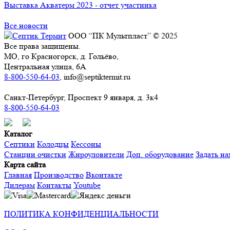
Выставка Акватерм 2023 - отчет участника
Все новости
ООО “ПК Мультпласт” © 2025
Все права защищены.
МО, го Красногорск, д. Гольёво,
Центральная улица, 6А
8-800-550-64-03
, info@septiktermit.ru
Санкт-Петербург, Проспект 9 января, д. 3к4
8-800-550-64-03
Каталог
Септики
Колодцы
Кессоны
Станции очистки
Жироуловители
Доп. оборудование
Задать на
Карта сайта
Главная
Производство
Вконтакте
Дилерам
Контакты
Youtube
ПОЛИТИКА КОНФИДЕНЦИАЛЬНОСТИ