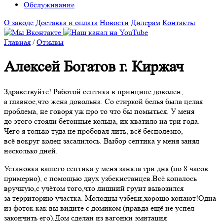
Обслуживание
О заводе
Доставка и оплата
Новости
Дилерам
Контакты
Главная
/
Отзывы
Алексей Богатов г. Киржач
Здравствуйте! Работой септика в принципе доволен,
а главное,что жена довольна. Со стиркой белья была целая
проблема, не говоря уж про то что бы помыться. У меня
до этого стояли бетонные кольца, их хватило на три года.
Чего я только туда не пробовал лить, всё бесполезно,
всё вокруг колец засалилось. Выбор септика у меня занял
несколько дней.
Установка вашего септика у меня заняла три дня
(по
8 часов
примерно), с помощью двух узбекистанцев.Всё копалось
вручную,с учётом того,что лишний грунт вывозился
за территорию участка. Молодцы узбеки,хорошо копают!Одна
из фоток как вы видите с домиком
(правда
ещё не успел
закончить его),Дом сделан из вагонки эмитация